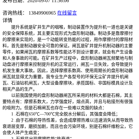
发布日期：2020-09-07 11:36:06
咨询热线： 13849906965
在线留言
详情
提升系统是矿井生产的咽喉，制动装置作为提升机一道也是关键
的安全保障系统，其主要实现形式为盘形制动器。制动多是靠摩擦付
的摩擦来实现的，是一个动能转变热能的过程，用作摩擦付的摩阻材
料，首先是制动器安全可靠的保证。闸瓦是矿井提升机制动器的主要
零件，如果闸瓦的摩擦系数等性能达不到设计要求，就会有产生设备
和人身事故的可能。在矿井生产过程中，盘形制动器闸瓦频繁地与制
动盘进行摩擦来控制提升机的正常运行，闸瓦一旦失效，会导致提升
机发生重大事故。因此，选择摩擦系数高、使用周期长的盘形制动器
闸瓦就显得尤为重要。我专业生产各型号的环保无尘矿井提升机闸
瓦、石油钻机闸瓦，大型设备摩擦块，承揽国标、非国标模具设计及
相关产品的生产。
以前我国使用的盘形制动器闸瓦所采用的材料大都是石棉，其主
要特点有：摩擦系数大，力学强度好，熔点高，并且与粘接剂有很强
的吸附力。但是石棉闸瓦也存在一些难以克服的缺点：
1 .石棉在650℃—700℃完全脱水分解后，其强度会降低；
2 .由于石棉的导热性差，会造成摩擦热难以迅速消失从而导致热
衰退层变厚，磨损加剧，而且也会污染环境，别是石棉纤维粉尘，它
会使人体产生癌变；
3 .石棉易出现摩擦性能“热衰退”。