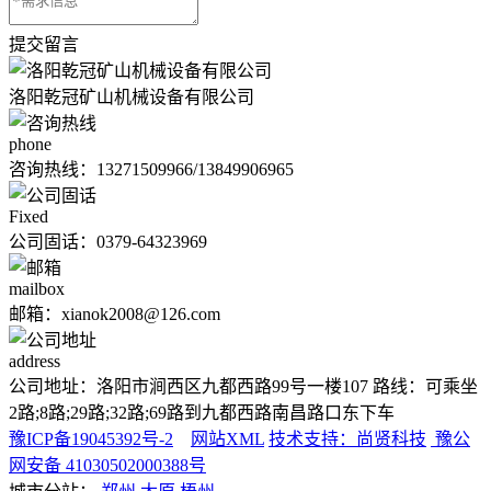
提交留言
洛阳乾冠矿山机械设备有限公司
phone
咨询热线：
13271509966/13849906965
Fixed
公司固话：0379-64323969
mailbox
邮箱：xianok2008@126.com
address
公司地址：洛阳市涧西区九都西路99号一楼107 路线：可乘坐
2路;8路;29路;32路;69路到九都西路南昌路口东下车
豫ICP备19045392号-2
网站XML
技术支持：尚贤科技
豫公
网安备 41030502000388号