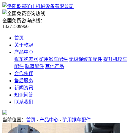
全国免费咨询热线：
13271509966
首页
关于乾冠
产品中心
猴车抱索器
矿用猴车配件
无极绳绞车配件
提升机绞车
配件
轨道配件
其他产品
合作伙伴
售后服务
新闻资讯
知识问答
联系我们
当前位置：
首页
-
产品中心
-
矿用猴车配件