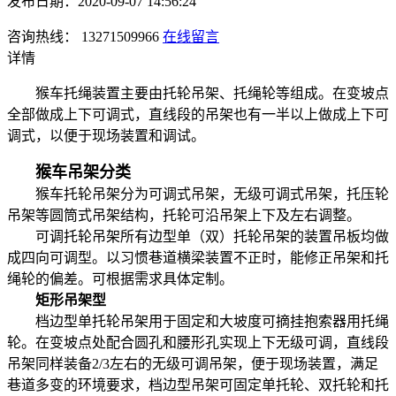
发布日期：2020-09-07 14:56:24
咨询热线： 13271509966
在线留言
详情
猴车托绳装置主要由托轮吊架、托绳轮等组成。在变坡点
全部做成上下可调式，直线段的吊架也有一半以上做成上下可
调式，以便于现场装置和调试。
猴车吊架分类
猴车托轮吊架分为可调式吊架，无级可调式吊架，托压轮
吊架等圆筒式吊架结构，托轮可沿吊架上下及左右调整。
可调托轮吊架所有边型单（双）托轮吊架的装置吊板均做
成四向可调型。以习惯巷道横梁装置不正时，能修正吊架和托
绳轮的偏差。可根据需求具体定制。
矩形吊架型
档边型单托轮吊架用于固定和大坡度可摘挂抱索器用托绳
轮。在变坡点处配合圆孔和腰形孔实现上下无级可调，直线段
吊架同样装备2/3左右的无级可调吊架，便于现场装置，满足
巷道多变的环境要求，档边型吊架可固定单托轮、双托轮和托