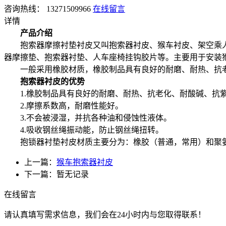
咨询热线： 13271509966
在线留言
详情
产品介绍
抱索器摩擦衬垫衬皮又叫抱索器衬皮、猴车衬皮、架空乘人
器摩擦垫、抱索器衬垫、人车座椅挂钩胶片等。主要用于安装
一般采用橡胶材质，橡胶制品具有良好的耐磨、耐热、抗老
抱索器衬皮的优势
1.橡胶制品具有良好的耐磨、耐热、抗老化、耐酸碱、抗
2.摩擦系数高，耐磨性能好。
3.不会被浸湿，并抗各种油和侵蚀性液体。
4.吸收钢丝绳振动能，防止钢丝绳扭转。
抱锁器衬垫衬皮材质主要分为：橡胶（普通，常用）和聚
上一篇：
猴车抱索器衬皮
下一篇：暂无记录
在线留言
请认真填写需求信息，我们会在24小时内与您取得联系！