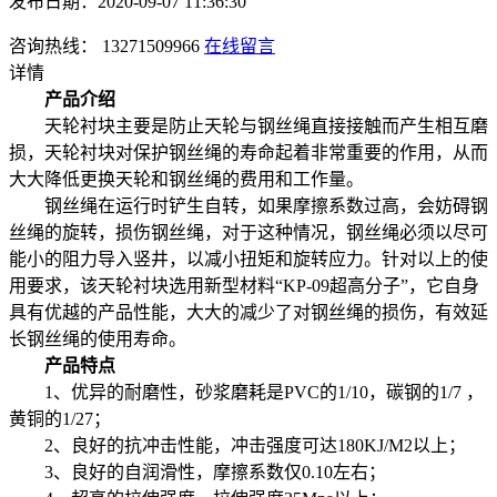
发布日期：2020-09-07 11:36:30
咨询热线： 13271509966
在线留言
详情
产品介绍
天轮衬块主要是防止天轮与钢丝绳直接接触而产生相互磨
损，天轮衬块对保护钢丝绳的寿命起着非常重要的作用，从而
大大降低更换天轮和钢丝绳的费用和工作量。
钢丝绳在运行时铲生自转，如果摩擦系数过高，会妨碍钢
丝绳的旋转，损伤钢丝绳，对于这种情况，钢丝绳必须以尽可
能小的阻力导入竖井，以减小扭矩和旋转应力。针对以上的使
用要求，该天轮衬块选用新型材料“KP-09超高分子”，它自身
具有优越的产品性能，大大的减少了对钢丝绳的损伤，有效延
长钢丝绳的使用寿命。
产品特点
1、优异的耐磨性，砂浆磨耗是PVC的1/10，碳钢的1/7 ，
黄铜的1/27；
2、良好的抗冲击性能，冲击强度可达180KJ/M2以上；
3、良好的自润滑性，摩擦系数仅0.10左右；