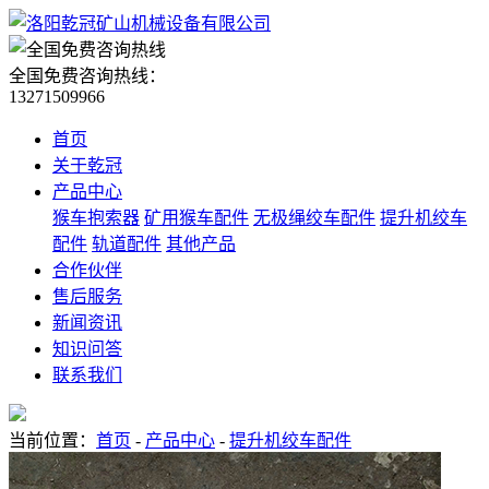
全国免费咨询热线：
13271509966
首页
关于乾冠
产品中心
猴车抱索器
矿用猴车配件
无极绳绞车配件
提升机绞车
配件
轨道配件
其他产品
合作伙伴
售后服务
新闻资讯
知识问答
联系我们
当前位置：
首页
-
产品中心
-
提升机绞车配件