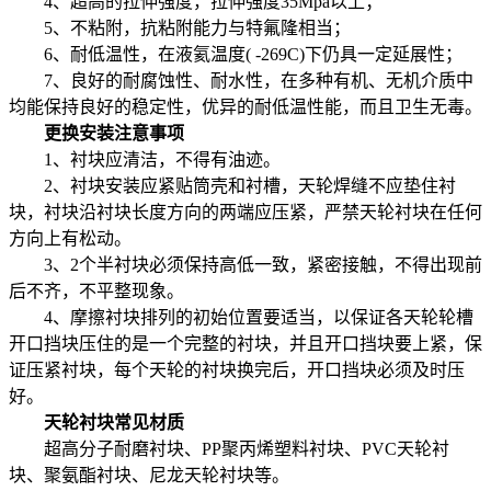
4、超高的拉伸强度，拉伸强度35Mpa以上；
5、不粘附，抗粘附能力与特氟隆相当；
6、耐低温性，在液氦温度( -269C)下仍具一定延展性；
7、良好的耐腐蚀性、耐水性，在多种有机、无机介质中
均能保持良好的稳定性，优异的耐低温性能，而且卫生无毒。
更换安装注意事项
1、衬块应清洁，不得有油迹。
2、衬块安装应紧贴筒壳和衬槽，天轮焊缝不应垫住衬
块，衬块沿衬块长度方向的两端应压紧，严禁天轮衬块在任何
方向上有松动。
3、2个半衬块必须保持高低一致，紧密接触，不得出现前
后不齐，不平整现象。
4、摩擦衬块排列的初始位置要适当，以保证各天轮轮槽
开口挡块压住的是一个完整的衬块，并且开口挡块要上紧，保
证压紧衬块，每个天轮的衬块换完后，开口挡块必须及时压
好。
天轮衬块常见材质
超高分子耐磨衬块、PP聚丙烯塑料衬块、PVC天轮衬
块、聚氨酯衬块、尼龙天轮衬块等。