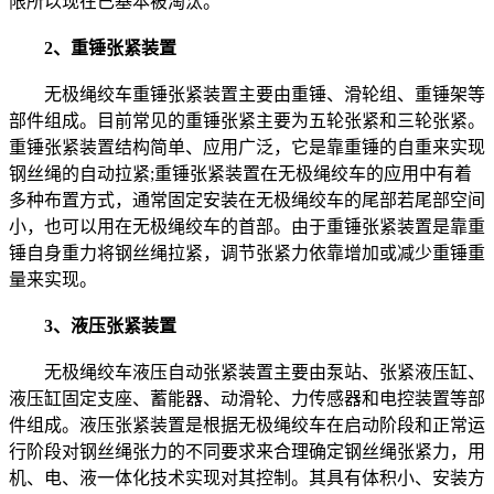
限所以现在已基本被淘汰。
2、重锤张紧装置
无极绳绞车重锤张紧装置主要由重锤、滑轮组、重锤架等
部件组成。目前常见的重锤张紧主要为五轮张紧和三轮张紧。
重锤张紧装置结构简单、应用广泛，它是靠重锤的自重来实现
钢丝绳的自动拉紧;重锤张紧装置在无极绳绞车的应用中有着
多种布置方式，通常固定安装在无极绳绞车的尾部若尾部空间
小，也可以用在无极绳绞车的首部。由于重锤张紧装置是靠重
锤自身重力将钢丝绳拉紧，调节张紧力依靠增加或减少重锤重
量来实现。
3、液压张紧装置
无极绳绞车液压自动张紧装置主要由泵站、张紧液压缸、
液压缸固定支座、蓄能器、动滑轮、力传感器和电控装置等部
件组成。液压张紧装置是根据无极绳绞车在启动阶段和正常运
行阶段对钢丝绳张力的不同要求来合理确定钢丝绳张紧力，用
机、电、液一体化技术实现对其控制。其具有体积小、安装方