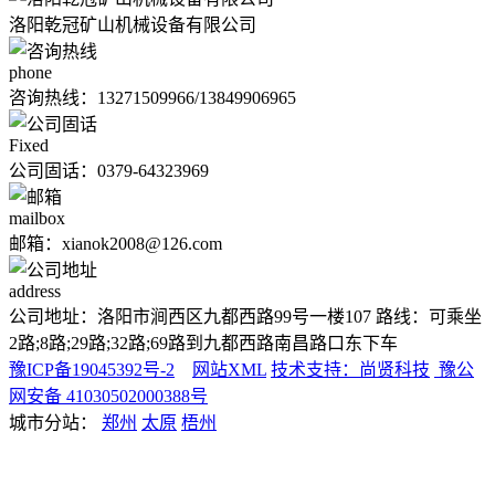
洛阳乾冠矿山机械设备有限公司
phone
咨询热线：
13271509966/13849906965
Fixed
公司固话：0379-64323969
mailbox
邮箱：xianok2008@126.com
address
公司地址：洛阳市涧西区九都西路99号一楼107 路线：可乘坐
2路;8路;29路;32路;69路到九都西路南昌路口东下车
豫ICP备19045392号-2
网站XML
技术支持：尚贤科技
豫公
网安备 41030502000388号
城市分站：
郑州
太原
梧州