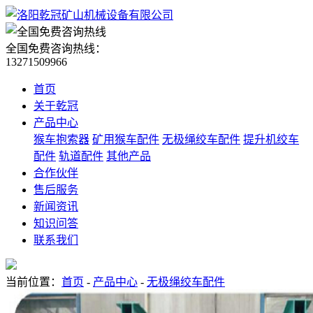
全国免费咨询热线：
13271509966
首页
关于乾冠
产品中心
猴车抱索器
矿用猴车配件
无极绳绞车配件
提升机绞车
配件
轨道配件
其他产品
合作伙伴
售后服务
新闻资讯
知识问答
联系我们
当前位置：
首页
-
产品中心
-
无极绳绞车配件