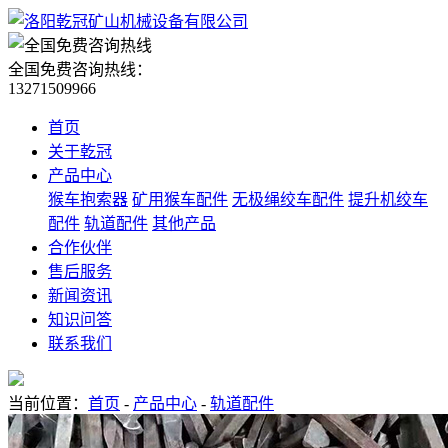
全国免费咨询热线：
13271509966
首页
关于乾冠
产品中心
猴车抱索器
矿用猴车配件
无极绳绞车配件
提升机绞车
配件
轨道配件
其他产品
合作伙伴
售后服务
新闻资讯
知识问答
联系我们
当前位置：
首页
-
产品中心
-
轨道配件