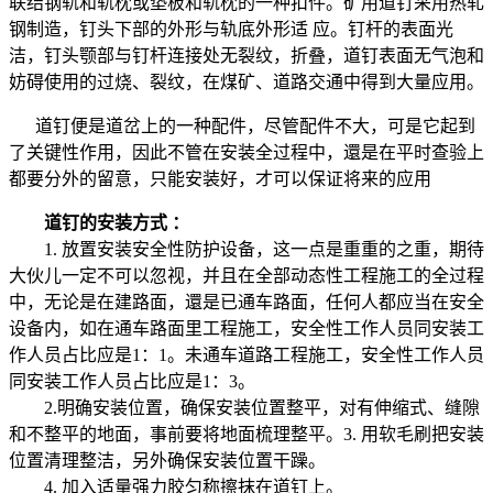
联结钢轨和轨枕或垫板和轨枕的一种扣件。矿用道钉采用热轧
钢制造，钉头下部的外形与轨底外形适 应。钉杆的表面光
洁，钉头颚部与钉杆连接处无裂纹，折叠，道钉表面无气泡和
妨碍使用的过烧、裂纹，在煤矿、道路交通中得到大量应用。
道钉便是道岔上的一种配件，尽管配件不大，可是它起到
了关键性作用，因此不管在安装全过程中，還是在平时查验上
都要分外的留意，只能安装好，才可以保证将来的应用
道钉的安装方式 ：
1. 放置安装安全性防护设备，这一点是重重的之重，期待
大伙儿一定不可以忽视，并且在全部动态性工程施工的全过程
中，无论是在建路面，還是已通车路面，任何人都应当在安全
设备内，如在通车路面里工程施工，安全性工作人员同安装工
作人员占比应是1：1。未通车道路工程施工，安全性工作人员
同安装工作人员占比应是1：3。
2.明确安装位置，确保安装位置整平，对有伸缩式、缝隙
和不整平的地面，事前要将地面梳理整平。3. 用软毛刷把安装
位置清理整洁，另外确保安装位置干躁。
4. 加入适量强力胶匀称擦抹在道钉上。