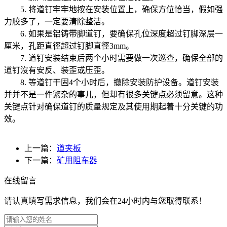
5. 将道钉牢牢地按在安装位置上，确保方位恰当，假如强
力胶多了，一定要清除整洁。
6. 如果是铝铸带脚道钉，要确保孔位深度超过钉脚深层一
厘米，孔距直徑超过钉脚直徑3mm。
7. 道钉安装结束后两个小时需要做一次巡查，确保全部的
道钉沒有安反、装歪或压歪。
8. 等道钉干固4个小时后，撤除安装防护设备。道钉安装
并并不是一件繁杂的事儿，但却有很多关键点必须留意。这种
关键点针对确保道钉的质量规定及其使用期起着十分关键的功
效。
上一篇：
道夹板
下一篇：
矿用阻车器
在线留言
请认真填写需求信息，我们会在24小时内与您取得联系！