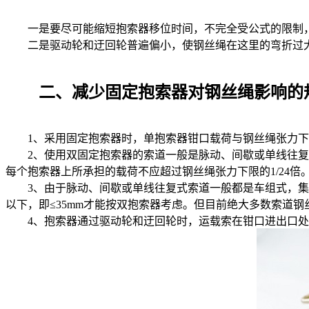
一是要尽可能缩短抱索器移位时间，不完全受公式的限制，
二是驱动轮和迂回轮普遍偏小，使钢丝绳在这里的弯折过大
二、减少固定抱索器对钢丝绳影响的
1、采用固定抱索器时，单抱索器钳口载荷与钢丝绳张力下限
2、使用双固定抱索器的索道一般是脉动、间歇或单线往复式
每个抱索器上所承担的载荷不应超过钢丝绳张力下限的1/24倍
3、由于脉动、间歇或单线往复式索道一般都是车组式，集中负
以下，即≤35mm才能按双抱索器考虑。但目前绝大多数索道钢
4、抱索器通过驱动轮和迂回轮时，运载索在钳口进出口处形