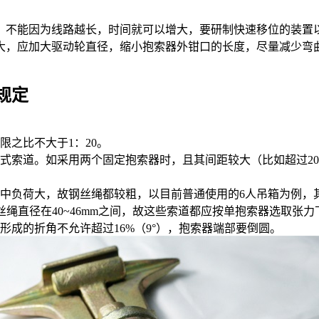
不能因为线路越长，时间就可以增大，要研制快速移位的装置以
，应加大驱动轮直径，缩小抱索器外钳口的长度，尽量减少弯
规定
之比不大于1：20。
索道。如采用两个固定抱索器时，且其间距较大（比如超过20
。
荷大，故钢丝绳都较粗，以目前普通使用的6人吊箱为例，其两抱
丝绳直径在40~46mm之间，故这些索道都应按单抱索器选取张力
成的折角不允许超过16%（9°），抱索器端部要倒圆。