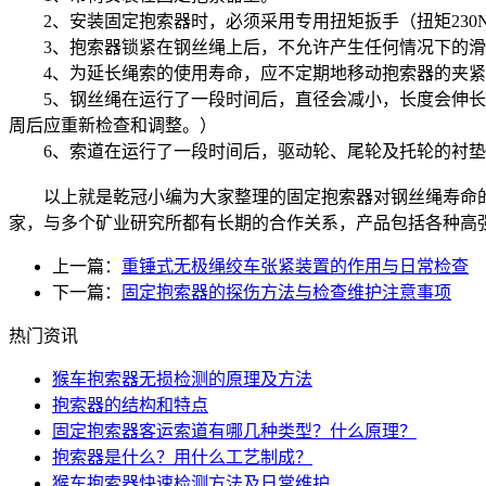
2、安装固定抱索器时，必须采用专用扭矩扳手（扭矩230N
3、抱索器锁紧在钢丝绳上后，不允许产生任何情况下的滑
4、为延长绳索的使用寿命，应不定期地移动抱索器的夹紧位置，
5、钢丝绳在运行了一段时间后，直径会减小，长度会伸长。
周后应重新检查和调整。）
6、索道在运行了一段时间后，驱动轮、尾轮及托轮的衬垫磨
以上就是乾冠小编为大家整理的固定抱索器对钢丝绳寿命的
家，与多个矿业研究所都有长期的合作关系，产品包括各种高
上一篇：
重锤式无极绳绞车张紧装置的作用与日常检查
下一篇：
固定抱索器的探伤方法与检查维护注意事项
热门资讯
猴车抱索器无损检测的原理及方法
抱索器的结构和特点
固定抱索器客运索道有哪几种类型？什么原理？
抱索器是什么？用什么工艺制成？
猴车抱索器快速检测方法及日常维护