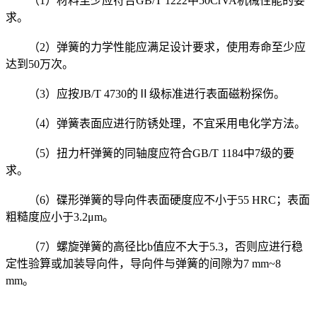
（1）材料至少应符合GB/T 1222中50CrVA机械性能的要
求。
（2）弹簧的力学性能应满足设计要求，使用寿命至少应
达到50万次。
（3）应按JB/T 4730的Ⅱ级标准进行表面磁粉探伤。
（4）弹簧表面应进行防锈处理，不宜采用电化学方法。
（5）扭力杆弹簧的同轴度应符合GB/T 1184中7级的要
求。
（6）碟形弹簧的导向件表面硬度应不小于55 HRC；表面
粗糙度应小于3.2μm。
（7）螺旋弹簧的高径比b值应不大于5.3，否则应进行稳
定性验算或加装导向件，导向件与弹簧的间隙为7 mm~8
mm。