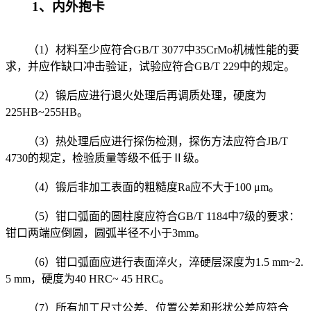
1、内外抱卡
（1）材料至少应符合GB/T 3077中35CrMo机械性能的要
求，并应作缺口冲击验证，试验应符合GB/T 229中的规定。
（2）锻后应进行退火处理后再调质处理，硬度为
225HB~255HB。
（3）热处理后应进行探伤检测，探伤方法应符合JB/T
4730的规定，检验质量等级不低于Ⅱ级。
（4）锻后非加工表面的粗糙度Ra应不大于100 μm。
（5）钳口弧面的圆柱度应符合GB/T 1184中7级的要求：
钳口两端应倒圆，圆弧半径不小于3mm。
（6）钳口弧面应进行表面淬火，淬硬层深度为1.5 mm~2.
5 mm，硬度为40 HRC~ 45 HRC。
（7）所有加工尺寸公差、位置公差和形状公差应符合