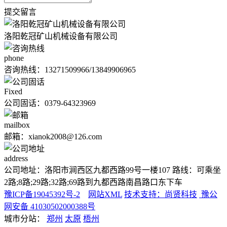
提交留言
洛阳乾冠矿山机械设备有限公司
phone
咨询热线：
13271509966/13849906965
Fixed
公司固话：0379-64323969
mailbox
邮箱：xianok2008@126.com
address
公司地址：洛阳市涧西区九都西路99号一楼107 路线：可乘坐
2路;8路;29路;32路;69路到九都西路南昌路口东下车
豫ICP备19045392号-2
网站XML
技术支持：尚贤科技
豫公
网安备 41030502000388号
城市分站：
郑州
太原
梧州