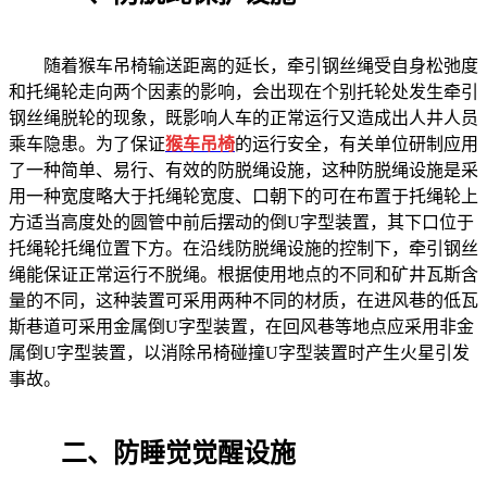
随着猴车吊椅输送距离的延长，牵引钢丝绳受自身松弛度
和托绳轮走向两个因素的影响，会出现在个别托轮处发生牵引
钢丝绳脱轮的现象，既影响人车的正常运行又造成出人井人员
乘车隐患。为了保证
猴车吊椅
的运行安全，有关单位研制应用
了一种简单、易行、有效的防脱绳设施，这种防脱绳设施是采
用一种宽度略大于托绳轮宽度、口朝下的可在布置于托绳轮上
方适当高度处的圆管中前后摆动的倒U字型装置，其下口位于
托绳轮托绳位置下方。在沿线防脱绳设施的控制下，牵引钢丝
绳能保证正常运行不脱绳。根据使用地点的不同和矿井瓦斯含
量的不同，这种装置可采用两种不同的材质，在进风巷的低瓦
斯巷道可采用金属倒U字型装置，在回风巷等地点应采用非金
属倒U字型装置，以消除吊椅碰撞U字型装置时产生火星引发
事故。
二、防睡觉觉醒设施