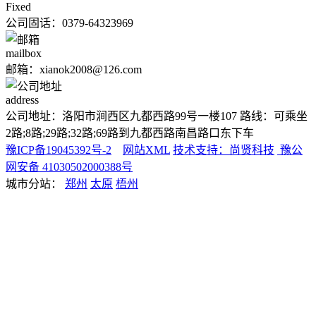
Fixed
公司固话：0379-64323969
mailbox
邮箱：xianok2008@126.com
address
公司地址：洛阳市涧西区九都西路99号一楼107 路线：可乘坐
2路;8路;29路;32路;69路到九都西路南昌路口东下车
豫ICP备19045392号-2
网站XML
技术支持：尚贤科技
豫公
网安备 41030502000388号
城市分站：
郑州
太原
梧州