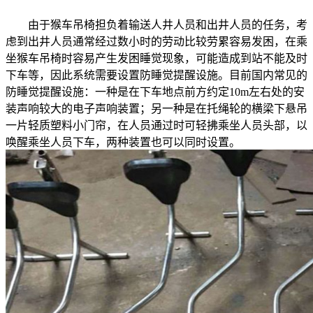
由于猴车吊椅担负着输送人井人员和出井人员的任务，考
虑到出井人员通常经过数小时的劳动比较劳累容易发困，在乘
坐猴车吊椅时容易产生发困睡觉现象，可能造成到站不能及时
下车等，因此系统需要设置防睡觉提醒设施。目前国内常见的
防睡觉提醒设施：一种是在下车地点前方约定10m左右处的安
装声响较大的电子声响装置；另一种是在托绳轮的横梁下悬吊
一片轻质塑料小门帘，在人员通过时可轻拂乘坐人员头部，以
唤醒乘坐人员下车，两种装置也可以同时设置。