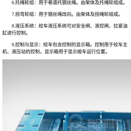
6.
托绳轮组：用于巷道托钢丝绳。由架体及托绳轮组成。
7.
拐弯轮组：用于钢丝绳改向。由架体及拐绳轮组成。
8.
液压系统：绞车液压系统可对安全闸、液控闸、拉紧油
缸进行控制。
9.
控制与显示：绞车包含控制的显示箱。控制用于绞车主
机、液压站的控制，显示箱用于显示梭车运行位置。