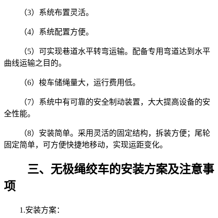
（
3
）系统布置灵活。
（
4
）系统配置方便。
（
5
）可实现巷道水平转弯运输。配备专用弯道达到水平
曲线运输之目的。
（
6
）梭车储绳量大，运行费用低。
（
7
）系统中有可靠的安全制动装置，大大提高设备的安
全性能。
（
8
）安装简单。采用灵活的固定结构，拆装方便；尾轮
固定简单，可方便快捷地移动，实现运距变化。
三、无极绳绞车的安装方案及注意事
项
1.
安装方案：