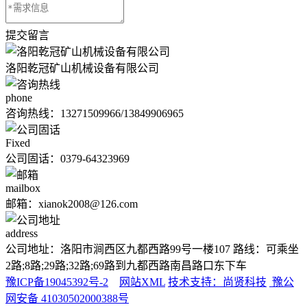
提交留言
洛阳乾冠矿山机械设备有限公司
phone
咨询热线：
13271509966/13849906965
Fixed
公司固话：0379-64323969
mailbox
邮箱：xianok2008@126.com
address
公司地址：洛阳市涧西区九都西路99号一楼107 路线：可乘坐
2路;8路;29路;32路;69路到九都西路南昌路口东下车
豫ICP备19045392号-2
网站XML
技术支持：尚贤科技
豫公
网安备 41030502000388号