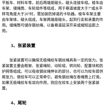
平板车、材料车等，前后两端是碰头，碰头连接车组。梭车由
车架、储绳筒、车轮组件等组成，用于巷道坡度大于7°或水平
转弯角度大于20°时，需加装防掉道的卡轨器。梭车车架主要
由车架体、碰头组成，车架两端是碰头，起到行走和承重的作
用。储绳筒可储存钢丝绳，以备巷道延深开采或缩短运距之
用。
3、张紧装置
张紧装置可以确保无极绳绞车钢丝绳具有一定的张力。张
紧装置主要由框架、张紧绳轮、动轮组、转向轮、配重块和防
护网等组成。可以吸收钢丝绳伸长的部分，也可以为绞车提供
尾张力，使绞车可以正常牵引，避免钢丝绳在卷绳筒上打滑。
如果无极绳绞车有双向作用，则应在绞车上安装两个张紧装
置。
4、尾轮