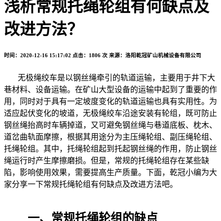
浅析常规托绳轮组有何缺点及
改进方法？
时间：2020-12-16 15:17:02
点击：1806 次
来源：洛阳乾冠矿山机械设备有限公司
无极绳绞车是以钢丝绳牵引的轨道运输，主要用于井下大
巷材料、设备运输。在矿山大型设备的运输中起到了重要的作
用，同时对于具有一定坡度变化的轨道运输也具有实用性。为
适应起伏变化的坡道，无极绳绞车沿途安装有轮组，既可防止
钢丝绳抬高时车辆掉道，又可避免钢丝绳与巷道底板、枕木、
道岔曲轨面摩擦，根据其用途分为主压绳轮组、副压绳轮组、
托绳轮组。其中，托绳轮组起到托起钢丝绳的作用，防止钢丝
绳运行时产生摩擦磨损。但是，常规的托绳轮组存在某些缺
陷，影响使用效果，需要提高生产质量。下面，乾冠小编为大
家分享一下常规托绳轮组有何缺点及改进方法吧。
一、常规托绳轮组的缺点