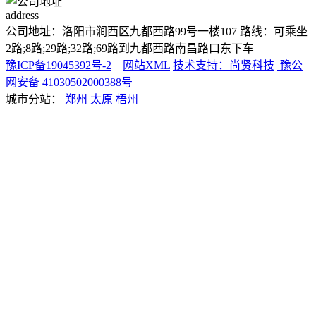
address
公司地址：洛阳市涧西区九都西路99号一楼107 路线：可乘坐
2路;8路;29路;32路;69路到九都西路南昌路口东下车
豫ICP备19045392号-2
网站XML
技术支持：尚贤科技
豫公
网安备 41030502000388号
城市分站：
郑州
太原
梧州