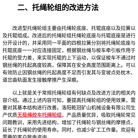
二、托绳轮组的改进方法
改进型托绳轮组主要由托绳轮底座、托辊底座以及拉簧以
及托辊组成。改进后的托绳轮组托绳轮底座与托辊底座是进行
分开设计的，并采用同一平面的四根拉簧分别将托绳轮底座与
托辊底座一一对应连接固定，根据钢丝绳与梭车牵引板作用于
托辊的受力差，来实现托辊的上下运动，以保证梭车不通过时
钢丝绳的托起高度较高，保障其在安全高度范围距离上。可以
有效防止因钢丝绳的托起高度不足而引发其与变坡点处枕木、
道岔曲轨面发生接触摩擦产生深痕。
以上就是关于常规托绳轮组有何缺点及改进方法的相关内
容介绍。通过上述内容可知，要提高托绳轮组的使用效果，需
要对其基本结构进行改善。洛阳乾冠矿山机械设备有限公司生
产优质
无极绳绞车
托绳轮组
，产品质量优异，吸取托绳轮常见
问题教训，采用先进结构，增加了托绳轮与钢丝绳的摩擦点，
延长了托绳轮的使用寿命。同时，也减少矿工工作量。欢迎有
需要的客户致电咨询。