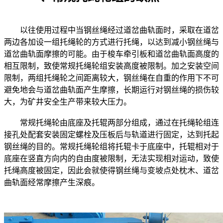
以往使用过程中当钢丝绳经过道岔曲轨面时，采取在道岔
两边各加设一组托绳轮的方式进行托绳，以达到减小钢丝绳与
道岔曲轨面摩擦的可能。由于梭车牵引板和道岔曲轨面高度的
相互限制，致使常规托绳轮组安装高度被限制。加之安装空间
限制，两组托绳轮之间距离较大，钢丝绳在自重的作用下不可
避免地会与道岔曲轨面产生摩擦，长期运行对钢丝绳的损伤较
大，为矿井安全生产带来较大压力。
常规托绳轮由底座及托辊两部分组成，通过在托绳轮组连
接孔处配套安装固定螺栓及压板后与轨道进行固定，达到托起
钢丝绳的目的。常规托绳轮组将托辊卡于底座中，托辊相对于
底座在竖直方向内的自由度被限制，无法实现相对运动，致使
托绳高度被固定，因此会就使得钢丝绳与变坡点处枕木、道岔
曲轨面经常摩擦产生深痕。