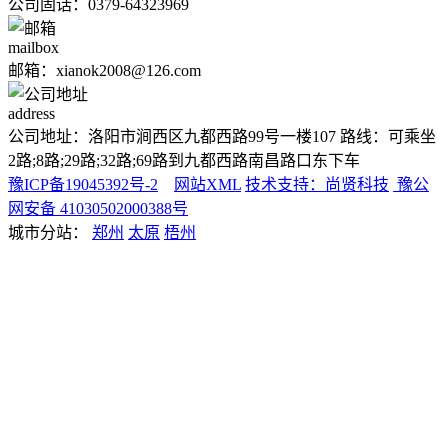
公司固话：0379-64323969
mailbox
邮箱：xianok2008@126.com
address
公司地址：洛阳市涧西区九都西路99号一楼107 路线：可乘坐
2路;8路;29路;32路;69路到九都西路南昌路口东下车
豫ICP备19045392号-2
网站XML
技术支持：尚贤科技
豫公
网安备 41030502000388号
城市分站：
郑州
太原
梧州