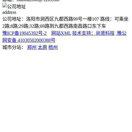
address
公司地址：洛阳市涧西区九都西路99号一楼107 路线：可乘坐
2路;8路;29路;32路;69路到九都西路南昌路口东下车
豫ICP备19045392号-2
网站XML
技术支持：尚贤科技
豫公
网安备 41030502000388号
城市分站：
郑州
太原
梧州